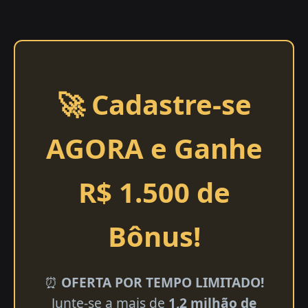
🚀 Cadastre-se
AGORA e Ganhe
R$ 1.500 de
Bônus!
⏰
OFERTA POR TEMPO LIMITADO!
Junte-se a mais de
1,2 milhão de