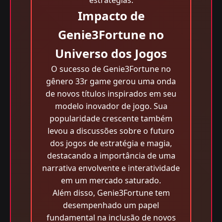
estratégias.
Impacto de
Genie3Fortune no
Universo dos Jogos
O sucesso de Genie3Fortune no
gênero 33r game gerou uma onda
de novos títulos inspirados em seu
modelo inovador de jogo. Sua
popularidade crescente também
levou a discussões sobre o futuro
dos jogos de estratégia e magia,
destacando a importância de uma
narrativa envolvente e interatividade
em um mercado saturado.
Além disso, Genie3Fortune tem
desempenhado um papel
fundamental na inclusão de novos