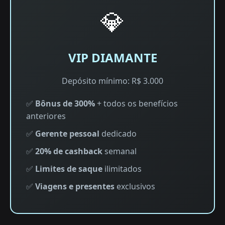
💎
VIP DIAMANTE
Depósito mínimo: R$ 3.000
✅
Bônus de 300%
+ todos os benefícios
anteriores
✅
Gerente pessoal
dedicado
✅
20% de cashback
semanal
✅
Limites de saque
ilimitados
✅
Viagens e presentes
exclusivos