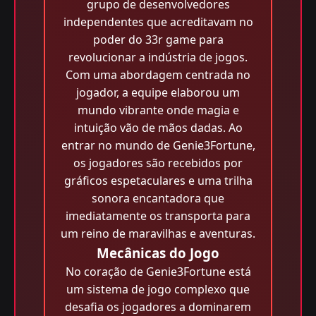
grupo de desenvolvedores
independentes que acreditavam no
poder do 33r game para
revolucionar a indústria de jogos.
Com uma abordagem centrada no
jogador, a equipe elaborou um
mundo vibrante onde magia e
intuição vão de mãos dadas. Ao
entrar no mundo de Genie3Fortune,
os jogadores são recebidos por
gráficos espetaculares e uma trilha
sonora encantadora que
imediatamente os transporta para
um reino de maravilhas e aventuras.
Mecânicas do Jogo
No coração de Genie3Fortune está
um sistema de jogo complexo que
desafia os jogadores a dominarem