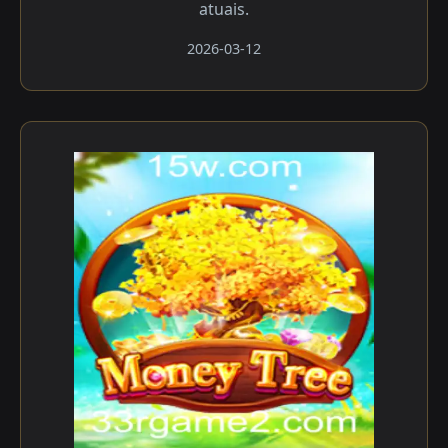
atuais.
2026-03-12