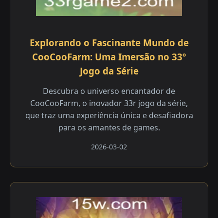
Explorando o Fascinante Mundo de
CooCooFarm: Uma Imersão no 33º
Jogo da Série
Descubra o universo encantador de
CooCooFarm, o inovador 33r jogo da série,
que traz uma experiência única e desafiadora
para os amantes de games.
2026-03-02