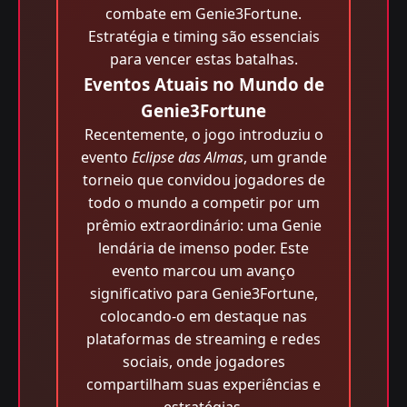
combate em Genie3Fortune.
Estratégia e timing são essenciais
para vencer estas batalhas.
Eventos Atuais no Mundo de
Genie3Fortune
Recentemente, o jogo introduziu o
evento
Eclipse das Almas
, um grande
torneio que convidou jogadores de
todo o mundo a competir por um
prêmio extraordinário: uma Genie
lendária de imenso poder. Este
evento marcou um avanço
significativo para Genie3Fortune,
colocando-o em destaque nas
plataformas de streaming e redes
sociais, onde jogadores
compartilham suas experiências e