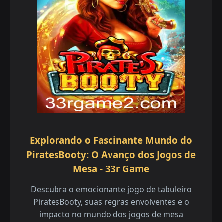
Explorando o Fascinante Mundo do
PiratesBooty: O Avanço dos Jogos de
Mesa - 33r Game
Descubra o emocionante jogo de tabuleiro
PiratesBooty, suas regras envolventes e o
impacto no mundo dos jogos de mesa