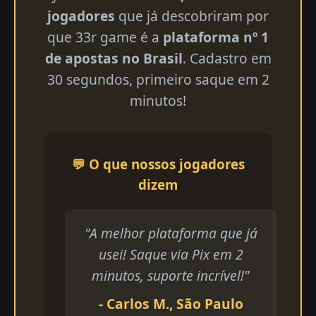
jogadores
que já descobriram por
que 33r game é a
plataforma nº 1
de apostas no Brasil
. Cadastro em
30 segundos, primeiro saque em 2
minutos!
💬 O que nossos jogadores
dizem
"A melhor plataforma que já
usei! Saque via Pix em 2
minutos, suporte incrível!"
- Carlos M., São Paulo