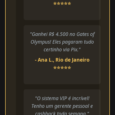
⭐⭐⭐⭐⭐
"Ganhei R$ 4.500 no Gates of
Olympus! Eles pagaram tudo
certinho via Pix."
- Ana L., Rio de Janeiro
⭐⭐⭐⭐⭐
"O sistema VIP é incrível!
Tenho um gerente pessoal e
cashback toda semana."