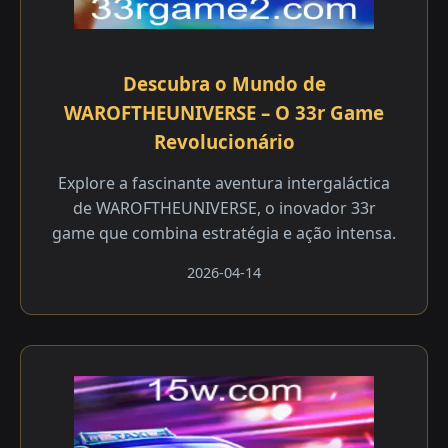
Descubra o Mundo de
WAROFTHEUNIVERSE – O 33r Game
Revolucionário
Explore a fascinante aventura intergaláctica
de WAROFTHEUNIVERSE, o inovador 33r
game que combina estratégia e ação intensa.
2026-04-14