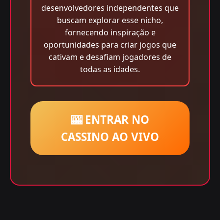
desenvolvedores independentes que
buscam explorar esse nicho,
fornecendo inspiração e
oportunidades para criar jogos que
cativam e desafiam jogadores de
todas as idades.
🎰 ENTRAR NO
CASSINO AO VIVO