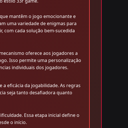
o estilo 33r game.
 que mantêm o jogo emocionante e
entam uma variedade de enigmas para
ir, com cada solução bem-sucedida
 mecanismo oferece aos jogadores a
ogo. Isso permite uma personalização
ncias individuais dos jogadores.
 eficácia da jogabilidade. As regras
cia seja tanto desafiadora quanto
ficuldade. Essa etapa inicial define o
sde o início.