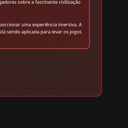
adores sobre a fascinante civilização
orcionar uma experiência imersiva. A
tá sendo aplicada para levar os jogos