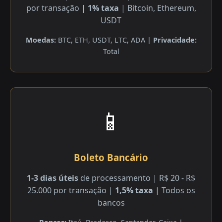
por transação |
1% taxa
| Bitcoin, Ethereum,
USDT
Moedas:
BTC, ETH, USDT, LTC, ADA |
Privacidade:
Total
📱
Boleto Bancário
1-3 dias úteis
de processamento | R$ 20 - R$
25.000 por transação |
1,5% taxa
| Todos os
bancos