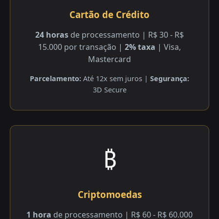
Cartão de Crédito
24 horas
de processamento | R$ 30 - R$
15.000 por transação |
2% taxa
| Visa,
Mastercard
Parcelamento:
Até 12x sem juros |
Segurança:
3D Secure
₿
Criptomoedas
1 hora
de processamento | R$ 60 - R$ 60.000