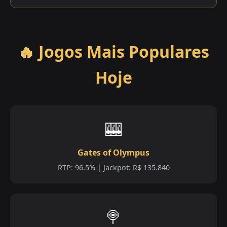
🔥 Jogos Mais Populares
Hoje
🎰
Gates of Olympus
RTP: 96.5% | Jackpot: R$ 135.840
🍭