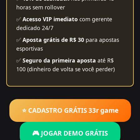
horas sem rollover
✅
Acesso VIP imediato
com gerente
dedicado 24/7
✅
Aposta grátis de R$ 30
para apostas
esportivas
✅
Seguro da primeira aposta
até R$
100 (dinheiro de volta se você perder)
⭐ CADASTRO GRÁTIS 33r game
🎮 JOGAR DEMO GRÁTIS