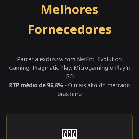
Melhores
Fornecedores
Parceria exclusiva com NetEnt, Evolution
Gaming, Pragmatic Play, Microgaming e Play'n
GO
RTP médio de 96,8%
- O mais alto do mercado
brasileiro
🎰