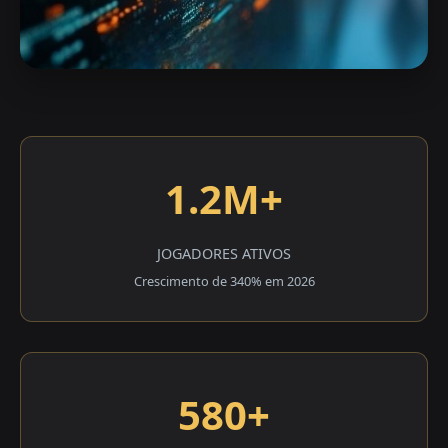
1.2M+
JOGADORES ATIVOS
Crescimento de 340% em 2026
580+