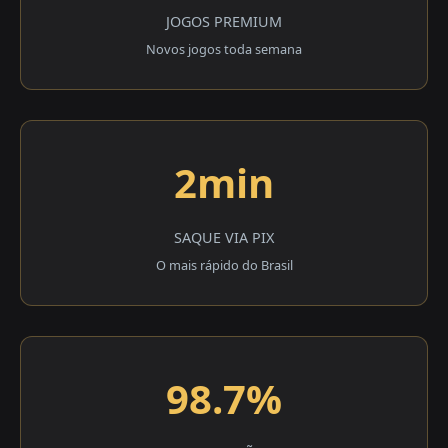
JOGOS PREMIUM
Novos jogos toda semana
2min
SAQUE VIA PIX
O mais rápido do Brasil
98.7%