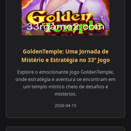
GoldenTemple: Uma Jornada de
Mistério e Estratégia no 33º Jogo
Explore o emocionante jogo GoldenTemple,
onde estratégia e aventura se encontram em
um templo místico cheio de desafios e
mistérios.
2026-04-15