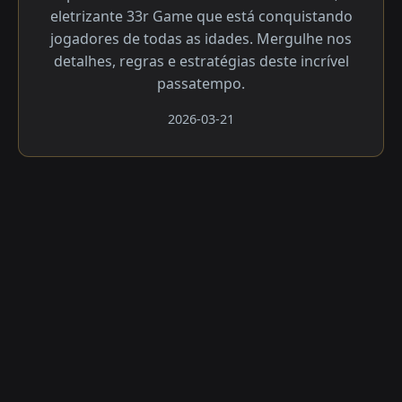
eletrizante 33r Game que está conquistando
jogadores de todas as idades. Mergulhe nos
detalhes, regras e estratégias deste incrível
passatempo.
2026-03-21