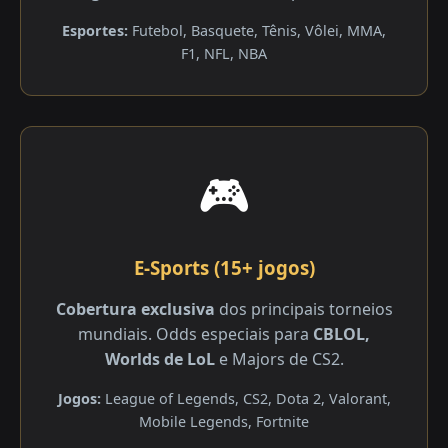
Esportes:
Futebol, Basquete, Tênis, Vôlei, MMA,
F1, NFL, NBA
🎮
E-Sports (15+ jogos)
Cobertura exclusiva
dos principais torneios
mundiais. Odds especiais para
CBLOL,
Worlds de LoL
e Majors de CS2.
Jogos:
League of Legends, CS2, Dota 2, Valorant,
Mobile Legends, Fortnite