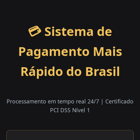
💳 Sistema de
Pagamento Mais
Rápido do Brasil
Processamento em tempo real 24/7 | Certificado
PCI DSS Nível 1