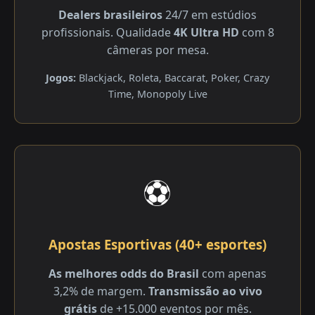
Dealers brasileiros
24/7 em estúdios
profissionais. Qualidade
4K Ultra HD
com 8
câmeras por mesa.
Jogos:
Blackjack, Roleta, Baccarat, Poker, Crazy
Time, Monopoly Live
⚽
Apostas Esportivas (40+ esportes)
As melhores odds do Brasil
com apenas
3,2% de margem.
Transmissão ao vivo
grátis
de +15.000 eventos por mês.