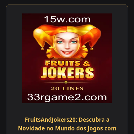
FruitsAndJokers20: Descubra a
Novidade no Mundo dos Jogos com