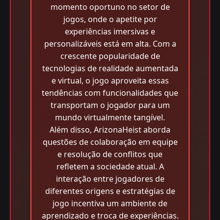
momento oportuno no setor de
jogos, onde o apetite por
experiências imersivas e
personalizáveis está em alta. Com a
crescente popularidade de
tecnologias de realidade aumentada
e virtual, o jogo aproveita essas
tendências com funcionalidades que
transportam o jogador para um
mundo virtualmente tangível.
Além disso, ArizonaHeist aborda
questões de colaboração em equipe
e resolução de conflitos que
refletem a sociedade atual. A
interação entre jogadores de
diferentes origens e estratégias de
jogo incentiva um ambiente de
aprendizado e troca de experiências.