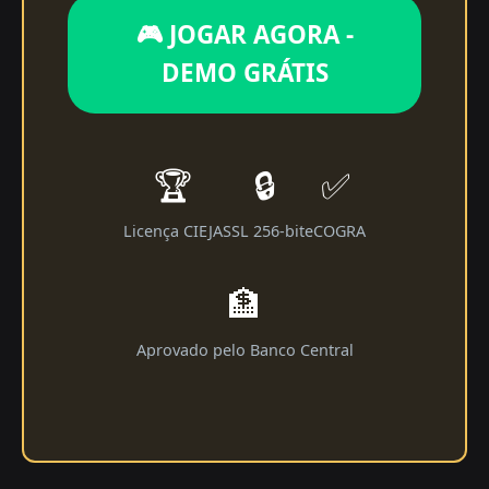
🎮 JOGAR AGORA -
DEMO GRÁTIS
🏆
🔒
✅
Licença CIEJA
SSL 256-bit
eCOGRA
🏦
Aprovado pelo Banco Central