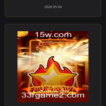
2026-05-04