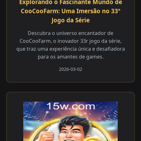
Explorando o Fascinante Mundo de
CooCooFarm: Uma Imersão no 33º
Jogo da Série
Descubra o universo encantador de
CooCooFarm, o inovador 33r jogo da série,
que traz uma experiência única e desafiadora
para os amantes de games.
2026-03-02