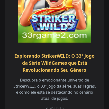
Explorando StrikerWILD: O 33º Jogo
da Série WildGames que Está
Revolucionando Seu Gênero
Descubra o emocionante universo de
StrikerWILD, o 33º jogo da série, suas regras,
e como ele está se destacando no cenário
atual de jogos.
2026-03-13