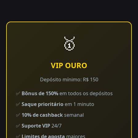
🥇
VIP OURO
Depósito mínimo: R$ 150
✅
Bônus de 150%
em todos os depósitos
✅
Saque prioritário
em 1 minuto
✅
10% de cashback
semanal
✅
Suporte VIP
24/7
✅
Limites de aposta
maiores