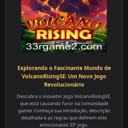
Explorando o Fascinante Mundo de
VolcanoRisingSE: Um Novo Jogo
Revolucionário
Descubra o inovador jogo VolcanoRisingSE,
que está causando furor na comunidade
gamer. Conheça sua introdução, descrição
detalhada e as regras que definem este
emocionante 33º jogo.