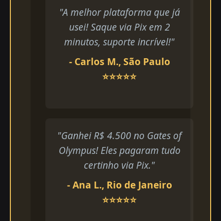
"A melhor plataforma que já
usei! Saque via Pix em 2
minutos, suporte incrível!"
- Carlos M., São Paulo
⭐⭐⭐⭐⭐
"Ganhei R$ 4.500 no Gates of
Olympus! Eles pagaram tudo
certinho via Pix."
- Ana L., Rio de Janeiro
⭐⭐⭐⭐⭐