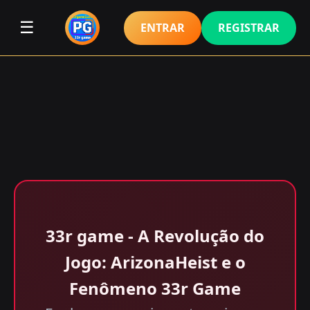
☰
ENTRAR
REGISTRAR
33r game - A Revolução do
Jogo: ArizonaHeist e o
Fenômeno 33r Game