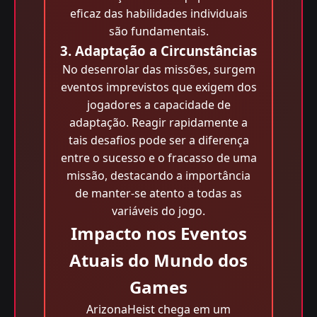
eficaz das habilidades individuais
são fundamentais.
3. Adaptação a Circunstâncias
No desenrolar das missões, surgem
eventos imprevistos que exigem dos
jogadores a capacidade de
adaptação. Reagir rapidamente a
tais desafios pode ser a diferença
entre o sucesso e o fracasso de uma
missão, destacando a importância
de manter-se atento a todas as
variáveis do jogo.
Impacto nos Eventos
Atuais do Mundo dos
Games
ArizonaHeist chega em um