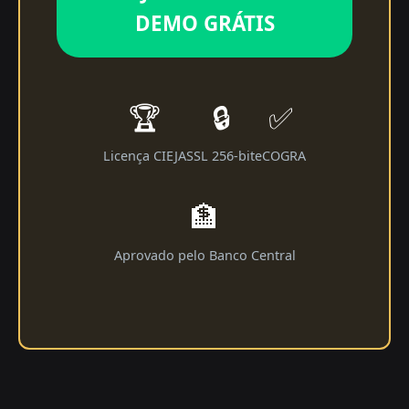
DEMO GRÁTIS
🏆
🔒
✅
Licença CIEJA
SSL 256-bit
eCOGRA
🏦
Aprovado pelo Banco Central