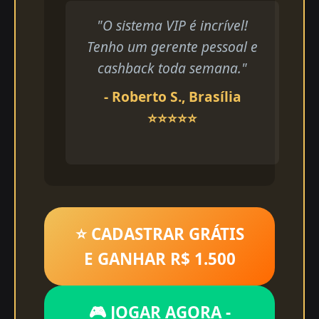
"O sistema VIP é incrível!
Tenho um gerente pessoal e
cashback toda semana."
- Roberto S., Brasília
⭐⭐⭐⭐⭐
⭐ CADASTRAR GRÁTIS
E GANHAR R$ 1.500
🎮 JOGAR AGORA -