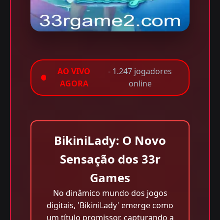
AO VIVO
- 1.247 jogadores
AGORA
online
BikiniLady: O Novo
Sensação dos 33r
Games
No dinâmico mundo dos jogos
digitais, 'BikiniLady' emerge como
um título promissor, capturando a