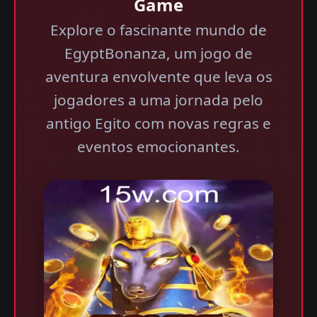
Game
Explore o fascinante mundo de
EgyptBonanza, um jogo de
aventura envolvente que leva os
jogadores a uma jornada pelo
antigo Egito com novas regras e
eventos emocionantes.