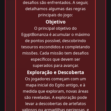
desafios são enfrentados. A seguir,
detalhamos algumas das regras
principais do jogo:
Objetivo
O principal objetivo do
EgyptBonanza é acumular o máximo
de pontos possível, descobrindo
tesouros escondidos e completando
missões. Cada missão tem desafios
específicos que devem ser
superados para avançar.
Exploração e Descoberta
Os jogadores começam com um
mapa inicial do Egito antigo, e à
medida que exploram, novas áreas
são reveladas. A exploração pode
levar a descobertas de artefatos
valiosos ou armadilhas perigosas, e