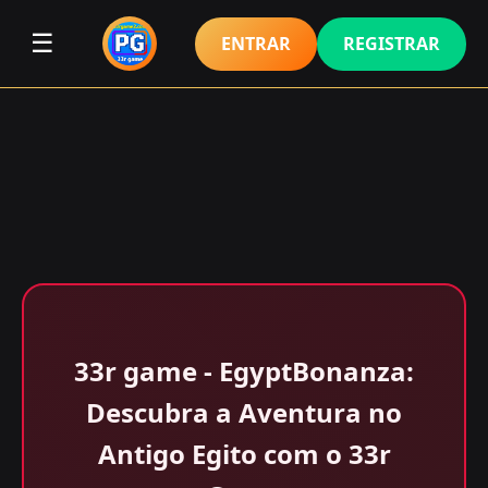
☰
ENTRAR
REGISTRAR
33r game - EgyptBonanza:
Descubra a Aventura no
Antigo Egito com o 33r