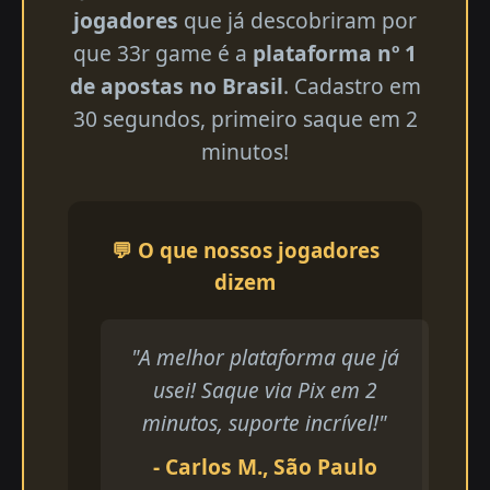
jogadores
que já descobriram por
que 33r game é a
plataforma nº 1
de apostas no Brasil
. Cadastro em
30 segundos, primeiro saque em 2
minutos!
💬 O que nossos jogadores
dizem
"A melhor plataforma que já
usei! Saque via Pix em 2
minutos, suporte incrível!"
- Carlos M., São Paulo