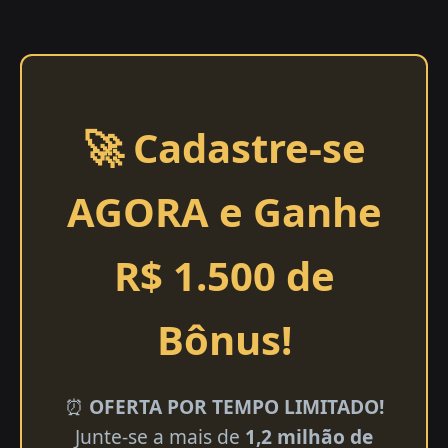
🚀 Cadastre-se
AGORA e Ganhe
R$ 1.500 de
Bônus!
⏰
OFERTA POR TEMPO LIMITADO!
Junte-se a mais de
1,2 milhão de