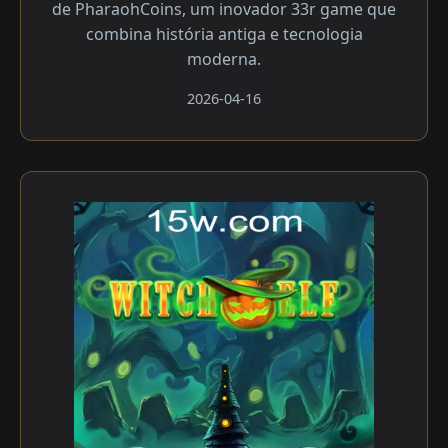
de PharaohCoins, um inovador 33r game que
combina história antiga e tecnologia
moderna.
2026-04-16