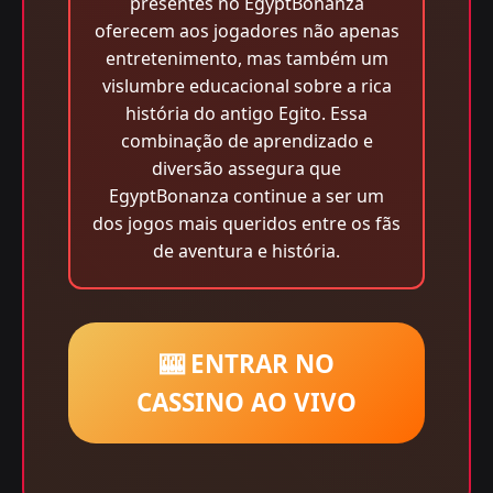
presentes no EgyptBonanza
oferecem aos jogadores não apenas
entretenimento, mas também um
vislumbre educacional sobre a rica
história do antigo Egito. Essa
combinação de aprendizado e
diversão assegura que
EgyptBonanza continue a ser um
dos jogos mais queridos entre os fãs
de aventura e história.
🎰 ENTRAR NO
CASSINO AO VIVO