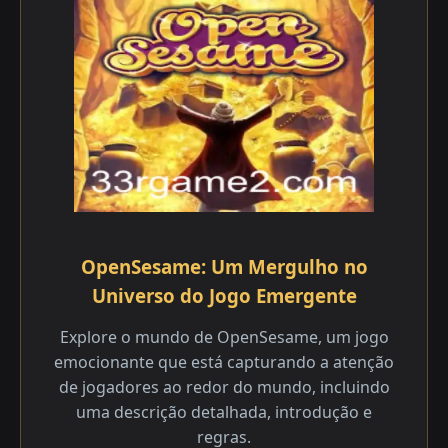
OpenSesame: Um Mergulho no
Universo do Jogo Emergente
Explore o mundo de OpenSesame, um jogo
emocionante que está capturando a atenção
de jogadores ao redor do mundo, incluindo
uma descrição detalhada, introdução e
regras.