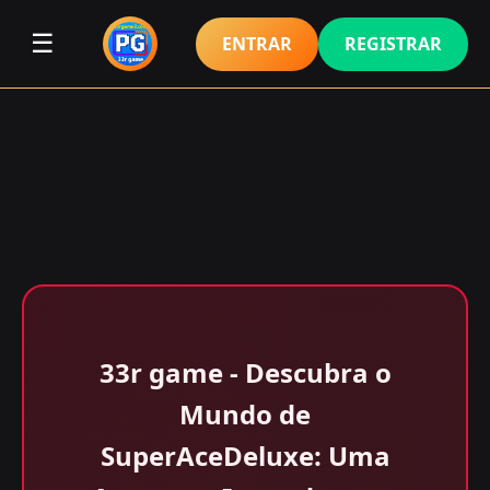
☰
ENTRAR
REGISTRAR
33r game - Descubra o
Mundo de
SuperAceDeluxe: Uma