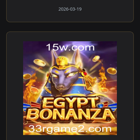
2026-03-19