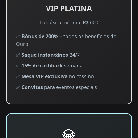
VIP PLATINA
Depósito mínimo: R$ 600
✅
Bônus de 200%
+ todos os benefícios do
Ouro
✅
Saque instantâneo
24/7
✅
15% de cashback
semanal
✅
Mesa VIP exclusiva
no cassino
✅
Convites
para eventos especiais
💎