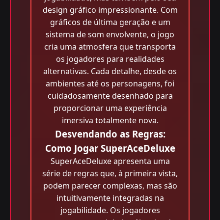
design gráfico impressionante. Com
gráficos de última geração e um
sistema de som envolvente, o jogo
cria uma atmosfera que transporta
os jogadores para realidades
alternativas. Cada detalhe, desde os
ambientes até os personagens, foi
cuidadosamente desenhado para
proporcionar uma experiência
imersiva totalmente nova.
Desvendando as Regras:
Como Jogar SuperAceDeluxe
SuperAceDeluxe apresenta uma
série de regras que, à primeira vista,
podem parecer complexas, mas são
intuitivamente integradas na
jogabilidade. Os jogadores