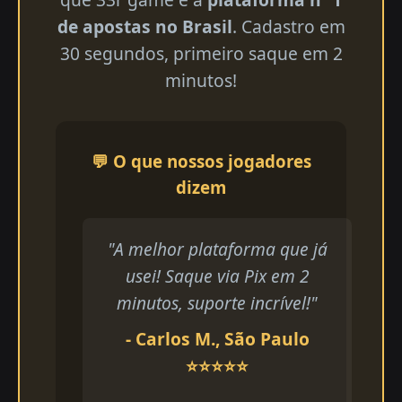
de apostas no Brasil
. Cadastro em
30 segundos, primeiro saque em 2
minutos!
💬 O que nossos jogadores
dizem
"A melhor plataforma que já
usei! Saque via Pix em 2
minutos, suporte incrível!"
- Carlos M., São Paulo
⭐⭐⭐⭐⭐