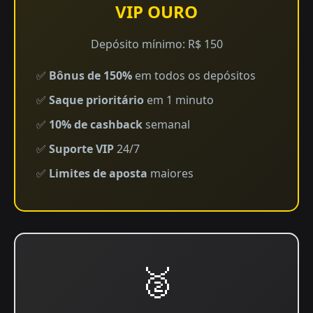
VIP OURO
Depósito mínimo: R$ 150
✅
Bônus de 150%
em todos os depósitos
✅
Saque prioritário
em 1 minuto
✅
10% de cashback
semanal
✅
Suporte VIP
24/7
✅
Limites de aposta
maiores
🥈