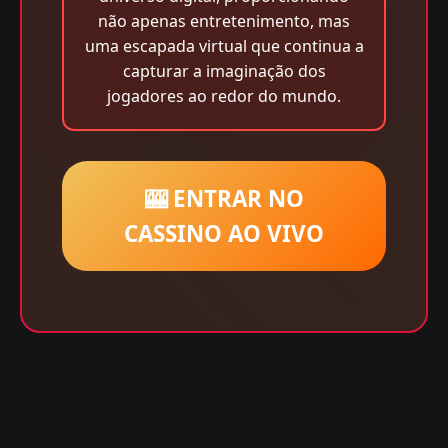
não apenas entretenimento, mas
uma escapada virtual que continua a
capturar a imaginação dos
jogadores ao redor do mundo.
🎰 ENTRAR NO
CASSINO AO VIVO