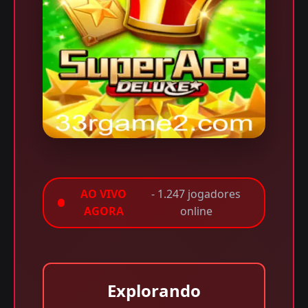
AO VIVO
- 1.247 jogadores
AGORA
online
Explorando