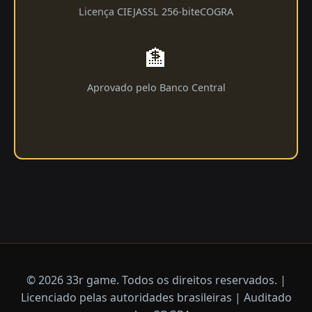
Licença CIEJA
SSL 256-bit
eCOGRA
🏦
Aprovado pelo Banco Central
© 2026 33r game. Todos os direitos reservados. |
Licenciado pelas autoridades brasileiras | Auditado