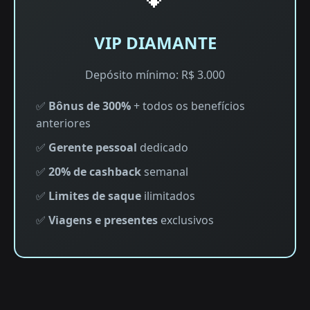
VIP DIAMANTE
Depósito mínimo: R$ 3.000
✅
Bônus de 300%
+ todos os benefícios
anteriores
✅
Gerente pessoal
dedicado
✅
20% de cashback
semanal
✅
Limites de saque
ilimitados
✅
Viagens e presentes
exclusivos