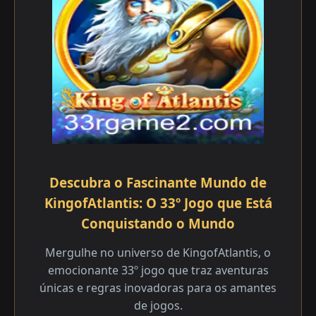
Descubra o Fascinante Mundo de
KingofAtlantis: O 33º Jogo que Está
Conquistando o Mundo
Mergulhe no universo de KingofAtlantis, o
emocionante 33º jogo que traz aventuras
únicas e regras inovadoras para os amantes
de jogos.