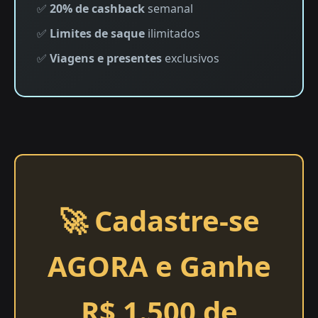
✅
20% de cashback
semanal
✅
Limites de saque
ilimitados
✅
Viagens e presentes
exclusivos
🚀 Cadastre-se
AGORA e Ganhe
R$ 1.500 de