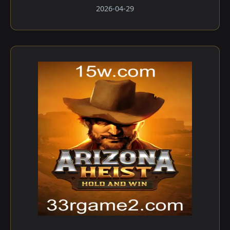
2026-04-29