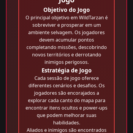
Objetivo do Jogo
O principal objetivo em WildTarzan é
sobreviver e prosperar em um
ambiente selvagem. Os jogadores
devem acumular pontos
completando missões, descobrindo
novos territórios e derrotando
inimigos perigosos.
Estratégia de Jogo
Cada sessão de jogo oferece
diferentes cenários e desafios. Os
jogadores são encorajados a
explorar cada canto do mapa para
encontrar itens ocultos e power-ups
que podem melhorar suas
habilidades.
Aliados e inimigos são encontrados