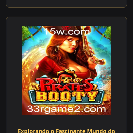
Explorando o Fascinante Mundo do