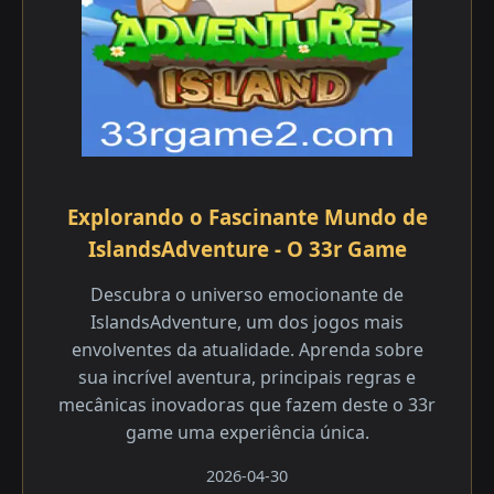
Explorando o Fascinante Mundo de
IslandsAdventure - O 33r Game
Descubra o universo emocionante de
IslandsAdventure, um dos jogos mais
envolventes da atualidade. Aprenda sobre
sua incrível aventura, principais regras e
mecânicas inovadoras que fazem deste o 33r
game uma experiência única.
2026-04-30