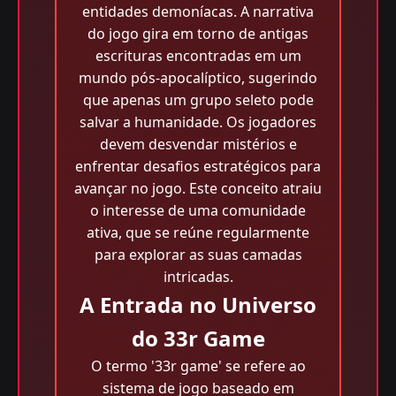
entidades demoníacas. A narrativa
do jogo gira em torno de antigas
escrituras encontradas em um
mundo pós-apocalíptico, sugerindo
que apenas um grupo seleto pode
salvar a humanidade. Os jogadores
devem desvendar mistérios e
enfrentar desafios estratégicos para
avançar no jogo. Este conceito atraiu
o interesse de uma comunidade
ativa, que se reúne regularmente
para explorar as suas camadas
intricadas.
A Entrada no Universo
do 33r Game
O termo '33r game' se refere ao
sistema de jogo baseado em