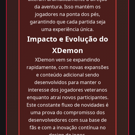
da aventura. Isso mantém os
jogadores na ponta dos pés,
garantindo que cada partida seja
uma experiência única.
Impacto e Evolução do
XDemon
XDemon vem se expandindo
rapidamente, com novas expansões
e conteúdo adicional sendo
desenvolvidos para manter o
interesse dos jogadores veteranos
enquanto atrai novos participantes.
Este constante fluxo de novidades é
uma prova do compromisso dos
desenvolvedores com sua base de
fãs e com a inovação contínua no