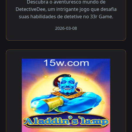
Descubra o aventuresco mundo de
DetectiveDee, um intrigante jogo que desafia
suas habilidades de detetive no 33r Game.
2026-03-08