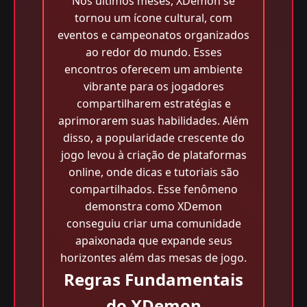
Nos últimos meses, XDemon se
tornou um ícone cultural, com
eventos e campeonatos organizados
ao redor do mundo. Esses
encontros oferecem um ambiente
vibrante para os jogadores
compartilharem estratégias e
aprimorarem suas habilidades. Além
disso, a popularidade crescente do
jogo levou à criação de plataformas
online, onde dicas e tutoriais são
compartilhados. Esse fenômeno
demonstra como XDemon
conseguiu criar uma comunidade
apaixonada que expande seus
horizontes além das mesas de jogo.
Regras Fundamentais
do XDemon