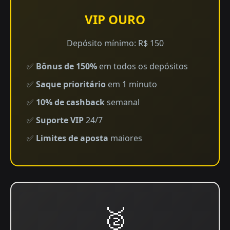
VIP OURO
Depósito mínimo: R$ 150
✅
Bônus de 150%
em todos os depósitos
✅
Saque prioritário
em 1 minuto
✅
10% de cashback
semanal
✅
Suporte VIP
24/7
✅
Limites de aposta
maiores
🥈