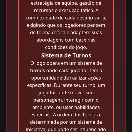
estratégia de equipe, gestão de
recursos e execução tática. A
complexidade de cada desafio varia,
exigindo que os jogadores pensem
de forma crítica e adaptem suas
abordagens com base nas
condições do jogo.
Sistema de Turnos
O jogo opera em um sistema de
turnos onde cada jogador tem a
oportunidade de realizar ações
específicas. Durante seu turno, um
jogador pode mover seu
personagem, interagir com o
ambiente, ou usar habilidades
especiais. A ordem dos turnos é
determinada por um sistema de
iniciativa, que pode ser influenciado