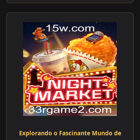
Explorando o Fascinante Mundo de