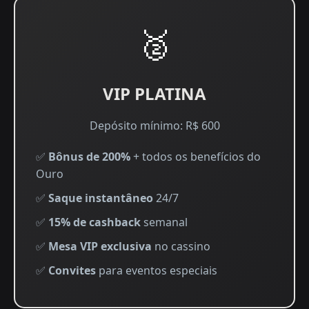
🥈
VIP PLATINA
Depósito mínimo: R$ 600
✅
Bônus de 200%
+ todos os benefícios do
Ouro
✅
Saque instantâneo
24/7
✅
15% de cashback
semanal
✅
Mesa VIP exclusiva
no cassino
✅
Convites
para eventos especiais