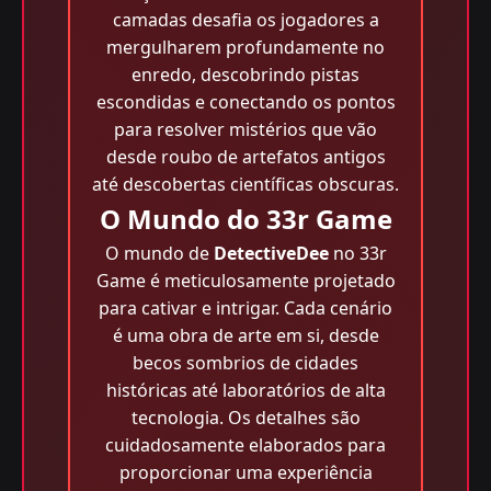
camadas desafia os jogadores a
mergulharem profundamente no
enredo, descobrindo pistas
escondidas e conectando os pontos
para resolver mistérios que vão
desde roubo de artefatos antigos
até descobertas científicas obscuras.
O Mundo do 33r Game
O mundo de
DetectiveDee
no 33r
Game é meticulosamente projetado
para cativar e intrigar. Cada cenário
é uma obra de arte em si, desde
becos sombrios de cidades
históricas até laboratórios de alta
tecnologia. Os detalhes são
cuidadosamente elaborados para
proporcionar uma experiência