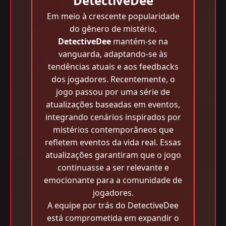
DetectiveDee
Em meio à crescente popularidade
do gênero de mistério,
DetectiveDee
mantém-se na
vanguarda, adaptando-se às
tendências atuais e aos feedbacks
dos jogadores. Recentemente, o
jogo passou por uma série de
atualizações baseadas em eventos,
integrando cenários inspirados por
mistérios contemporâneos que
refletem eventos da vida real. Essas
atualizações garantiram que o jogo
continuasse a ser relevante e
emocionante para a comunidade de
jogadores.
A equipe por trás do DetectiveDee
está comprometida em expandir o