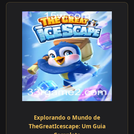
Explorando o Mundo de
TheGreatIcescape: Um Guia