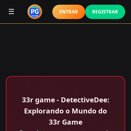
☰
ENTRAR
REGISTRAR
33r game - DetectiveDee:
Explorando o Mundo do
33r Game