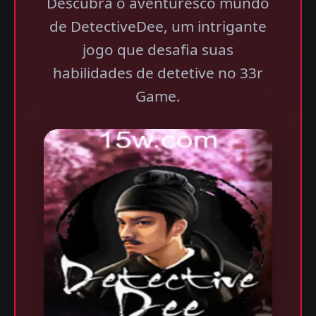
Descubra o aventuresco mundo
de DetectiveDee, um intrigante
jogo que desafia suas
habilidades de detetive no 33r
Game.