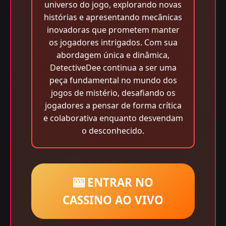
universo do jogo, explorando novas
histórias e apresentando mecânicas
inovadoras que prometem manter
os jogadores intrigados. Com sua
abordagem única e dinâmica,
DetectiveDee continua a ser uma
peça fundamental no mundo dos
jogos de mistério, desafiando os
jogadores a pensar de forma crítica
e colaborativa enquanto desvendam
o desconhecido.
🎰 ENTRAR NO
CASSINO AO VIVO