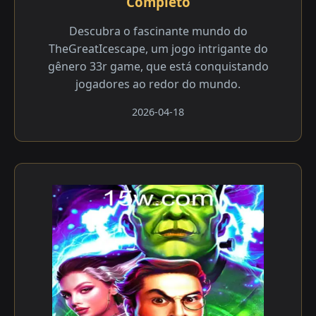
Completo
Descubra o fascinante mundo do
TheGreatIcescape, um jogo intrigante do
gênero 33r game, que está conquistando
jogadores ao redor do mundo.
2026-04-18