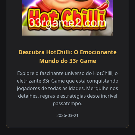
Descubra HotChilli: O Emocionante
Mundo do 33r Game
Explore o fascinante universo do HotChilli, o
eletrizante 33r Game que está conquistando
jogadores de todas as idades. Mergulhe nos
detalhes, regras e estratégias deste incrível
passatempo.
2026-03-21