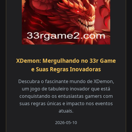
XDemon: Mergulhando no 33r Game
e Suas Regras Inovadoras
Descubra o fascinante mundo de XDemon,
um jogo de tabuleiro inovador que está
conquistando os entusiastas gamers com
suas regras únicas e impacto nos eventos
atuais.
2026-05-10